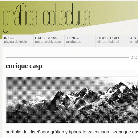
INICIO
CATEGORÍAS
TIENDA
DIRECTORIO
CONT
página de inicio
posts archivados
productos
dir. profesional
formul
2 D
enrique casp
portfolio del diseñador gráfico y tipógrafo valenciano
-->enrique ca