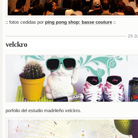
:: fotos cedidas por
ping pong shop: basse couture
::
29 J
velckro
porfolio del estudio madrileño
velckro
.