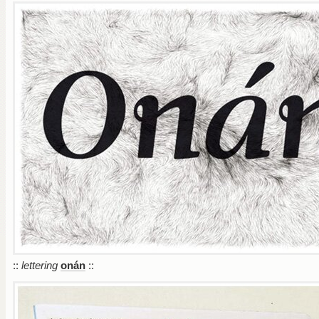
::
lettering
onán
::