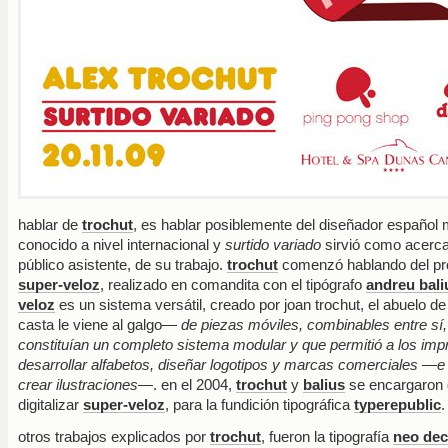
hablar de
trochut
, es hablar posiblemente del diseñador español
conocido a nivel internacional y
surtido variado
sirvió como acerca
público asistente, de su trabajo.
trochut
comenzó hablando del pr
super-veloz
, realizado en comandita con el tipógrafo
andreu bali
veloz
es un sistema versátil, creado por joan trochut, el abuelo d
casta le viene al galgo—
de piezas móviles, combinables entre sí,
constituían un completo sistema modular y que permitió a los imp
desarrollar alfabetos, diseñar logotipos y marcas comerciales —e
crear ilustraciones—
. en el 2004,
trochut
y
balius
se encargaron 
digitalizar
super-veloz
, para la fundición tipográfica
typerepublic
.
otros trabajos explicados por
trochut
, fueron la tipografía
neo de