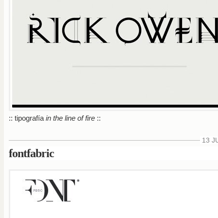
:: tipografía
in the line of fire
::
13 J
fontfabric