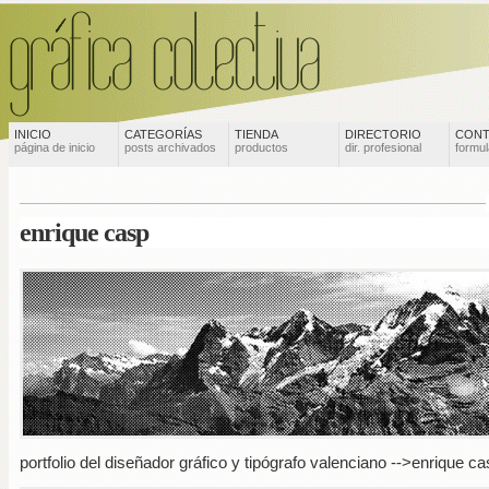
INICIO
CATEGORÍAS
TIENDA
DIRECTORIO
CONT
página de inicio
posts archivados
productos
dir. profesional
formul
enrique casp
portfolio del diseñador gráfico y tipógrafo valenciano
-->enrique ca