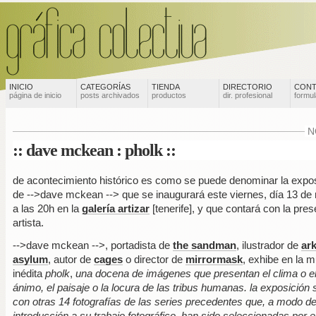
INICIO
CATEGORÍAS
TIENDA
DIRECTORIO
CONT
página de inicio
posts archivados
productos
dir. profesional
formul
N
:: dave mckean : pholk ::
de acontecimiento histórico es como se puede denominar la expo
de
-->dave mckean
--> que se inaugurará este viernes, día 13 de
a las 20h en la
galería artizar
[tenerife], y que contará con la pres
artista.
-->dave mckean
-->, portadista de
the sandman
, ilustrador de
ar
asylum
, autor de
cages
o director de
mirrormask
, exhibe en la 
inédita
pholk
,
una docena de imágenes que presentan el clima o e
ánimo, el paisaje o la locura de las tribus humanas. la exposición
con otras 14 fotografías de las series precedentes que, a modo d
introducción a su trabajo fotográfico, han sido seleccionadas por e