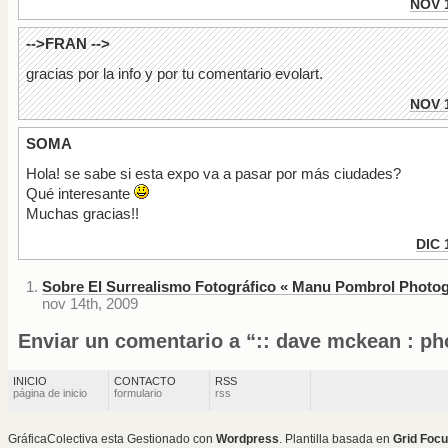
NOV 
-->FRAN
-->
gracias por la info y por tu comentario evolart.
NOV 
SOMA
Hola! se sabe si esta expo va a pasar por más ciudades?
Qué interesante
Muchas gracias!!
DIC 
Sobre El Surrealismo Fotográfico « Manu Pombrol Photo
nov 14th, 2009
Enviar un comentario a “:: dave mckean : pho
INICIO
CONTACTO
RSS
página de inicio
formulario
rss
GráficaColectiva esta Gestionado con
Wordpress
. Plantilla basada en
Grid Foc