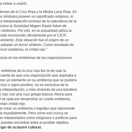
 volver a usarlo.
blemas de la Cruz Roja y la Media Luna Roja. En
s símbolos poseen un significado religioso, lo
a interpreatación errónea de la naturaleza de la
es como la Sociedad Magen David Adom de
símbolos. Por ello, en la actualidad utiliza la
 sido reconocido oficialmente por el CICR,
vimiento. Esta situación fue el origen de un
 adoptar un tercer símbolo. Como resultado de
cer emblema, el cristal rojo.”
giosos en los emblemas de las organizaciones
l emblema de la cruz roja fue la de usar la
a cuenta de que una organización que aspiraba a
ener un elemento en su emblema que se pudiera
cruz o signo positivo, no es exclusiva de la
esa interpretación, y más viniendo de una bandera
 rojo con una cruz griega blanca. Ahora para
el se opta por desarrollar un cuarto emblema,
man cristal rojo.
e crear un emblema o logotipo que represente
da mundialmente. Pero como eso nunca se
r interpretados como religiosos o políticos para
 puedan encontrar entre el posible objetivo.
ar de su lastre cultural.