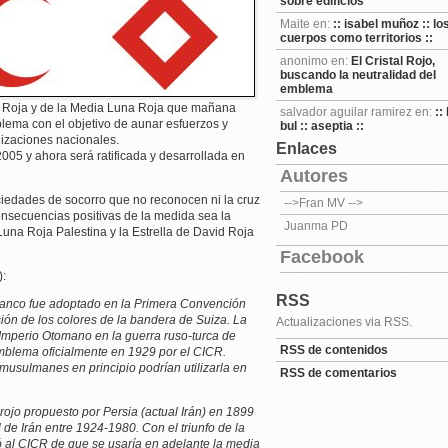
sobre edificios
Maite en:
:: isabel muñoz :: lo
cuerpos como territorios ::
anonimo en:
El Cristal Rojo,
buscando la neutralidad del
emblema
z Roja y de la Media Luna Roja que mañana
salvador aguilar ramirez en:
::
ema con el objetivo de aunar esfuerzos y
bul :: aseptia ::
anizaciones nacionales.
Enlaces
05 y ahora será ratificada y desarrollada en
Autores
sociedades de socorro que no reconocen ni la cruz
-->Fran MV
-->
onsecuencias positivas de la medida sea la
Juanma PD
Luna Roja Palestina y la Estrella de David Roja
Facebook
):
RSS
blanco fue adoptado en la Primera Convención
ión de los colores de la bandera de Suiza. La
Actualizaciones via RSS.
Imperio Otomano en la guerra ruso-turca de
RSS de contenidos
blema oficialmente en 1929 por el CICR.
musulmanes en principio podrían utilizarla en
RSS de comentarios
ojo propuesto por Persia (actual Irán) en 1899
 de Irán entre 1924-1980. Con el triunfo de la
ó al CICR de que se usaría en adelante la media