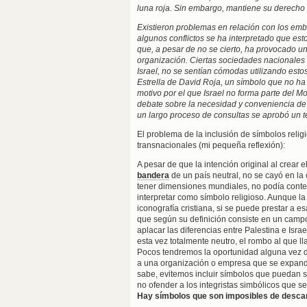
luna roja. Sin embargo, mantiene su derecho a
Existieron problemas en relación con los em
algunos conflictos se ha interpretado que esto
que, a pesar de no se cierto, ha provocado un
organización. Ciertas sociedades nacional
Israel, no se sentían cómodas utilizando estos 
Estrella de David Roja, un símbolo que no ha
motivo por el que Israel no forma parte del Mo
debate sobre la necesidad y conveniencia de
un largo proceso de consultas se aprobó un ter
El problema de la inclusión de símbolos reli
transnacionales (mi pequeña reflexión):
A pesar de que la intención original al crear e
bandera
de un país neutral, no se cayó en l
tener dimensiones mundiales, no podía cont
interpretar como símbolo religioso. Aunque la 
iconografía cristiana, si se puede prestar a 
que según su definición consiste en un campo
aplacar las diferencias entre Palestina e Isra
esta vez totalmente neutro, el rombo al que lla
Pocos tendremos la oportunidad alguna vez d
a una organización o empresa que se expan
sabe, evitemos incluir símbolos que puedan se
no ofender a los integristas simbólicos que se
Hay símbolos que son imposibles de descarg