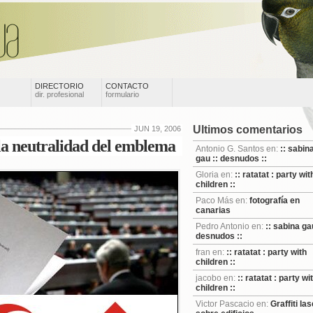
DIRECTORIO
CONTACTO
dir. profesional
formulario
Ultimos comentarios
JUN 19, 2006
 la neutralidad del emblema
Antonio G. Santos en:
:: sabin
gau :: desnudos ::
Gloria en:
:: ratatat : party wit
children ::
Paco Más en:
fotografía en
canarias
Pedro Antonio en:
:: sabina gau
desnudos ::
fran en:
:: ratatat : party with
children ::
jacobo en:
:: ratatat : party wi
children ::
Victor Pascacio en:
Graffiti las