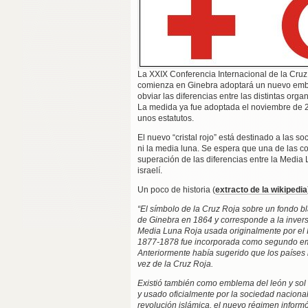
La XXIX Conferencia Internacional de la Cru
comienza en Ginebra adoptará un nuevo embl
obviar las diferencias entre las distintas org
La medida ya fue adoptada el noviembre de 20
unos estatutos.
El nuevo “cristal rojo” está destinado a las 
ni la media luna. Se espera que una de las c
superación de las diferencias entre la Media 
israelí.
Un poco de historia (
extracto de la wikipedia
“El símbolo de la Cruz Roja sobre un fondo 
de Ginebra en 1864 y corresponde a la invers
Media Luna Roja usada originalmente por el 
1877-1878 fue incorporada como segundo em
Anteriormente había sugerido que los países 
vez de la Cruz Roja.
Existió también como emblema del león y sol r
y usado oficialmente por la sociedad nacional
revolución islámica, el nuevo régimen inform