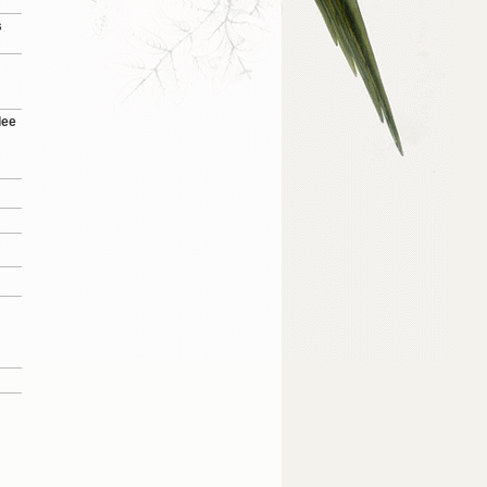
s
 lee