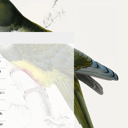
a
h
 ::
th
er