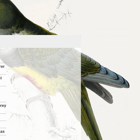
rer
l
orey
cas