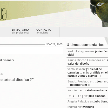
DIRECTORIO
CONTACTO
dir. profesional
formulario
Ultimos comentarios
NOV 21, 2005
Pedro Lahiguera en:
javier fer
vidal
al diseñar?
Karina Rincón Fernández en:
e
valor del diseño
verito sexi en:
[1 bienal de
canarias :: más graffitis en el
ks
parque viera y clavijo ::]
 arte al diseñar?”
Beatriz Preciado en:
:: joan m
:: postmortem ::
francisco en:
catalina estrada
| m ▲ u r o | en:
julio blancas
Angela Palacios en:
julio blan
redford en:
lvishøck